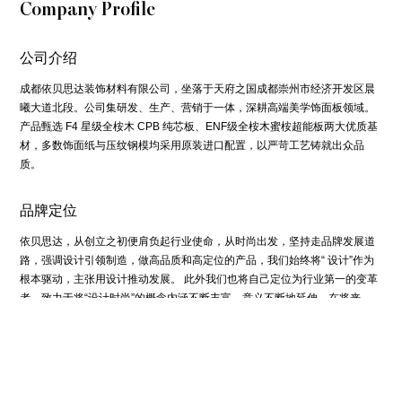
Company Profile
公司介绍
成都依贝思达装饰材料有限公司，坐落于天府之国成都崇州市经济开发区晨
曦大道北段。公司集研发、生产、营销于一体，深耕高端美学饰面板领域。
产品甄选 F4 星级全桉木 CPB 纯芯板、ENF级全桉木蜜桉超能板两大优质基
材，多数饰面纸与压纹钢模均采用原装进口配置，以严苛工艺铸就出众品
质。
品牌定位
依贝思达，从创立之初便肩负起行业使命，从时尚出发，坚持走品牌发展道
路，强调设计引领制造，做高品质和高定位的产品，我们始终将“ 设计”作为
根本驱动，主张用设计推动发展。 此外我们也将自己定位为行业第一的变革
者，致力于将“设计时尚”的概念内涵不断丰富，意义不断地延伸。在将来，
各行各业都会有我们的理念。这是我们追求的愿景。